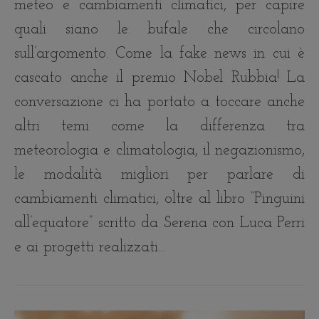
meteo e cambiamenti climatici, per capire
quali siano le bufale che circolano
sull’argomento. Come la fake news in cui è
cascato anche il premio Nobel Rubbia! La
conversazione ci ha portato a toccare anche
altri temi come la differenza tra
meteorologia e climatologia, il negazionismo,
le modalità migliori per parlare di
cambiamenti climatici, oltre al libro “Pinguini
all’equatore” scritto da Serena con Luca Perri
e ai progetti realizzati…