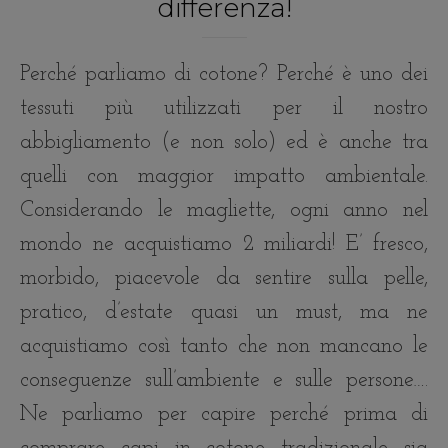
differenza!
Perché parliamo di cotone? Perché è uno dei
tessuti più utilizzati per il nostro
abbigliamento (e non solo) ed è anche tra
quelli con maggior impatto ambientale.
Considerando le magliette, ogni anno nel
mondo ne acquistiamo 2 miliardi! E’ fresco,
morbido, piacevole da sentire sulla pelle,
pratico, d’estate quasi un must, ma ne
acquistiamo così tanto che non mancano le
conseguenze sull’ambiente e sulle persone….
Ne parliamo per capire perché prima di