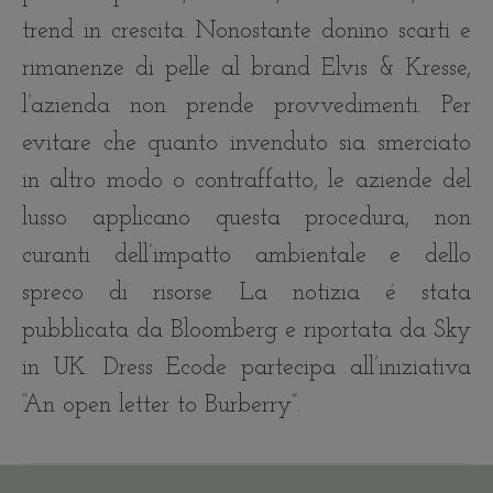
trend in crescita. Nonostante donino scarti e
rimanenze di pelle al brand Elvis & Kresse,
l’azienda non prende provvedimenti. Per
evitare che quanto invenduto sia smerciato
in altro modo o contraffatto, le aziende del
lusso applicano questa procedura, non
curanti dell’impatto ambientale e dello
spreco di risorse. La notizia é stata
pubblicata da Bloomberg e riportata da Sky
in UK. Dress Ecode partecipa all’iniziativa
“An open letter to Burberry”.