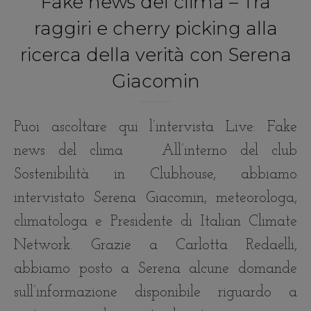
Fake news del clima – Tra
raggiri e cherry picking alla
ricerca della verità con Serena
Giacomin
Puoi ascoltare qui l’intervista Live: Fake
news del clima All’interno del club
Sostenibilità in Clubhouse, abbiamo
intervistato Serena Giacomin, meteorologa,
climatologa e Presidente di Italian Climate
Network. Grazie a Carlotta Redaelli,
abbiamo posto a Serena alcune domande
sull’informazione disponibile riguardo a