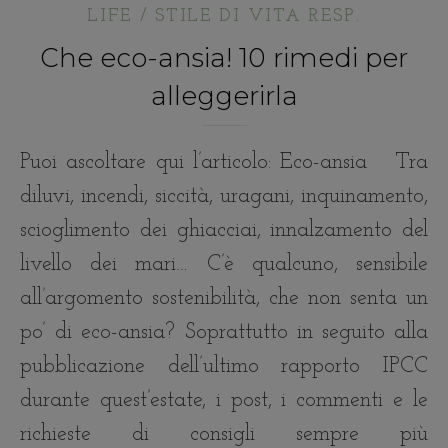
LIFE / STILE DI VITA RESP.
Che eco-ansia! 10 rimedi per
alleggerirla
Puoi ascoltare qui l’articolo: Eco-ansia Tra
diluvi, incendi, siccità, uragani, inquinamento,
scioglimento dei ghiacciai, innalzamento del
livello dei mari… C’è qualcuno, sensibile
all’argomento sostenibilità, che non senta un
po’ di eco-ansia? Soprattutto in seguito alla
pubblicazione dell’ultimo rapporto IPCC
durante quest’estate, i post, i commenti e le
richieste di consigli sempre più