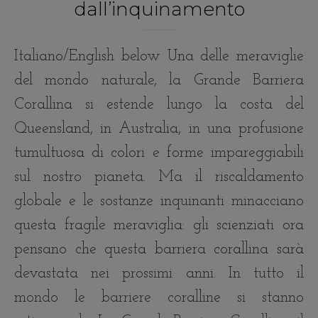
dall’inquinamento
Italiano/English below Una delle meraviglie
del mondo naturale, la Grande Barriera
Corallina si estende lungo la costa del
Queensland, in Australia, in una profusione
tumultuosa di colori e forme impareggiabili
sul nostro pianeta. Ma il riscaldamento
globale e le sostanze inquinanti minacciano
questa fragile meraviglia: gli scienziati ora
pensano che questa barriera corallina sarà
devastata nei prossimi anni. In tutto il
mondo le barriere coralline si stanno