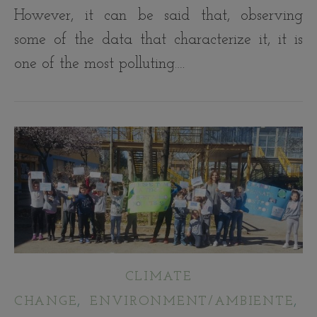
However, it can be said that, observing
some of the data that characterize it, it is
one of the most polluting.…
CLIMATE
,
,
CHANGE
ENVIRONMENT/AMBIENTE
E