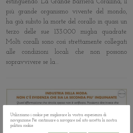
estinguendo. La Grande Barriera Corallina, il
più grande organismo vivente del mondo,
ha già subito la morte del corallo in quasi un
terzo delle sue 133.000 miglia quadrate.
Molti coralli sono così strettamente collegati
alle condizioni locali che non possono
sopravvivere se la…
Utilizziamo i cookie per migliorare la vostra esperienza di
navigazione. Per continuare a navigare nel sito accetta la nostra
politica cookie.