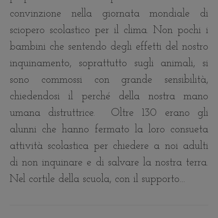
convinzione nella giornata mondiale di
sciopero scolastico per il clima. Non pochi i
bambini che sentendo degli effetti del nostro
inquinamento, soprattutto sugli animali, si
sono commossi con grande sensibilità,
chiedendosi il perché della nostra mano
umana distruttrice. Oltre 130 erano gli
alunni che hanno fermato la loro consueta
attività scolastica per chiedere a noi adulti
di non inquinare e di salvare la nostra terra.
Nel cortile della scuola, con il supporto…