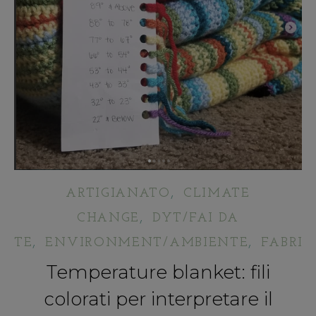
,
ARTIGIANATO
CLIMATE
,
CHANGE
DYT/FAI DA
,
,
TE
ENVIRONMENT/AMBIENTE
FABRIC
Temperature blanket: fili
colorati per interpretare il