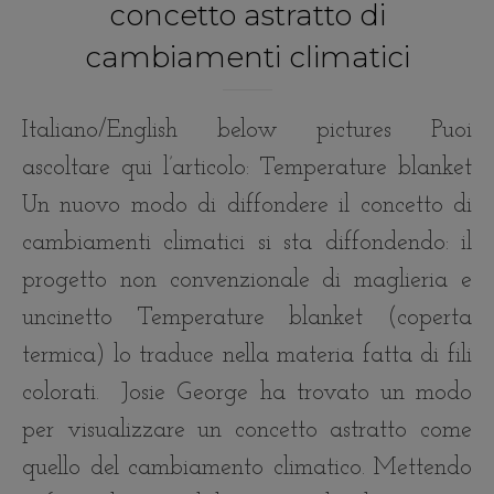
concetto astratto di
cambiamenti climatici
Italiano/English below pictures Puoi
ascoltare qui l’articolo: Temperature blanket
Un nuovo modo di diffondere il concetto di
cambiamenti climatici si sta diffondendo: il
progetto non convenzionale di maglieria e
uncinetto Temperature blanket (coperta
termica) lo traduce nella materia fatta di fili
colorati. Josie George ha trovato un modo
per visualizzare un concetto astratto come
quello del cambiamento climatico. Mettendo