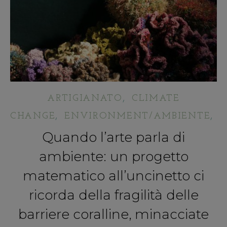
,
ARTIGIANATO
CLIMATE
,
,
CHANGE
ENVIRONMENT/AMBIENTE
F
Quando l’arte parla di
ambiente: un progetto
matematico all’uncinetto ci
ricorda della fragilità delle
barriere coralline, minacciate