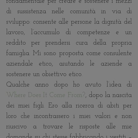
fondamentale per creare e sostenere i mezzi
di sussistenza nelle comunità in via di
sviluppo: consente alle persone la dignità del
lavoro, l’accumulo di competenze e un
reddito per prendersi cura della propria
famiglia. Mi sono proposta come consulente
aziendale etico, aiutando le aziende a
sostenere un obiettivo etico.
Qualche anno dopo ho avuto l’idea di
Where Does It Come From?
, dopo la nascita
dei miei figli. Ero alla ricerca di abiti per
loro che incontrassero i miei valori e non
riuscivo a trovare le risposte alle mie
domande su chi stesse fabbricando i vestiti –