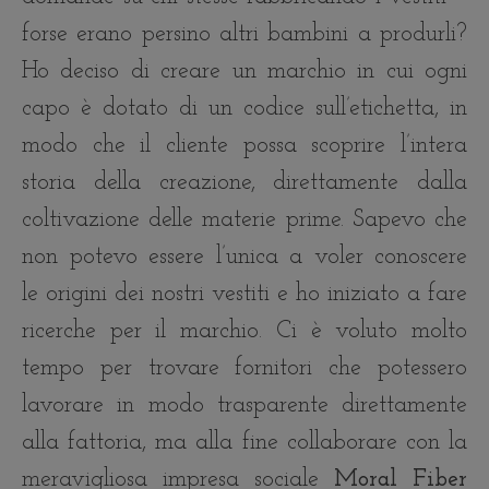
forse erano persino altri bambini a produrli?
Ho deciso di creare un marchio in cui ogni
capo è dotato di un codice sull’etichetta, in
modo che il cliente possa scoprire l’intera
storia della creazione, direttamente dalla
coltivazione delle materie prime. Sapevo che
non potevo essere l’unica a voler conoscere
le origini dei nostri vestiti e ho iniziato a fare
ricerche per il marchio. Ci è voluto molto
tempo per trovare fornitori che potessero
lavorare in modo trasparente direttamente
alla fattoria, ma alla fine collaborare con la
meravigliosa impresa sociale
Moral Fiber