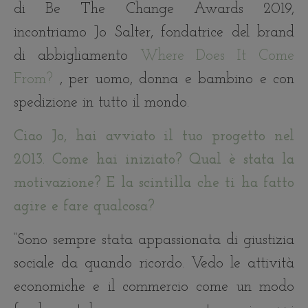
di Be The Change Awards 2019,
incontriamo Jo Salter, fondatrice del brand
di abbigliamento
Where Does It Come
From?
, per uomo, donna e bambino e con
spedizione in tutto il mondo.
Ciao Jo, hai avviato il tuo progetto nel
2013. Come hai iniziato? Qual è stata la
motivazione? E la scintilla che ti ha fatto
agire e fare qualcosa?
“Sono sempre stata appassionata di giustizia
sociale da quando ricordo. Vedo le attività
economiche e il commercio come un modo