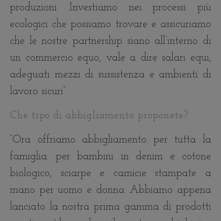
produzioni. Investiamo nei processi più
ecologici che possiamo trovare e assicuriamo
che le nostre partnership siano all’interno di
un commercio equo, vale a dire salari equi,
adeguati mezzi di sussistenza e ambienti di
lavoro sicuri”.
Che tipo di abbigliamento proponete?
“Ora offriamo abbigliamento per tutta la
famiglia: per bambini in denim e cotone
biologico, sciarpe e camicie stampate a
mano per uomo e donna. Abbiamo appena
lanciato la nostra prima gamma di prodotti