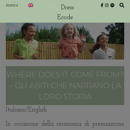
WHERE DOES IT COME FROM?
– GLI ABITI CHE NARRANO LA
LORO STORIA
Italiano/English
In occasione della cerimonia di premiazione