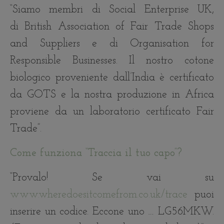
“Siamo membri di Social Enterprise UK,
di British Association of Fair Trade Shops
and Suppliers e di Organisation for
Responsible Businesses. Il nostro cotone
biologico proveniente dall’India è certificato
da GOTS e la nostra produzione in Africa
proviene da un laboratorio certificato Fair
Trade”.
Come funziona “Traccia il tuo capo”?
“Provalo! Se vai su
www.wheredoesitcomefrom.co.uk/trace
puoi
inserire un codice. Eccone uno … LG56MKW.