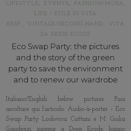
,
,
,
LIFESTYLE
EVENTS
FASHION/MODA
LIFE / STILE DI VITA
,
,
RESP.
VINTAGE/SECOND-HAND
VITA
DA DRESS ECODE
Eco Swap Party: the pictures
and the story of the green
party to save the environment
and to renew our wardrobe
Italiano/English below pictures Puoi
ascoltare qui l’articolo: Audio-à-porter – Eco
Swap Party Lodovica Cattani e M. Giulia
Gaudenzi, insieme a Dress Ecode, hanno