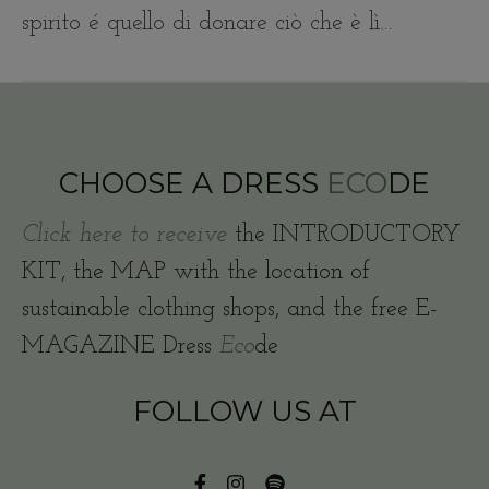
spirito é quello di donare ciò che è lì…
CHOOSE A DRESS
ECO
DE
Click here to receive
the INTRODUCTORY
KIT, the MAP with the location of
sustainable clothing shops, and the free E-
MAGAZINE Dress
Eco
de
FOLLOW US AT