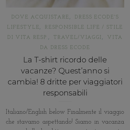
,
DOVE ACQUISTARE
DRESS ECODE'S
,
LIFESTYLE
RESPONSIBLE LIFE / STILE
,
,
DI VITA RESP.
TRAVEL/VIAGGI
VITA
DA DRESS ECODE
La T-shirt ricordo delle
vacanze? Quest’anno si
cambia! 8 dritte per viaggiatori
responsabili
Italiano/English below Finalmente il viaggio
che stavamo aspettando! Siamo in vacanza