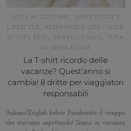
,
DOVE ACQUISTARE
DRESS ECODE'S
,
LIFESTYLE
RESPONSIBLE LIFE / STILE
,
,
DI VITA RESP.
TRAVEL/VIAGGI
VITA
DA DRESS ECODE
La T-shirt ricordo delle
vacanze? Quest’anno si
cambia! 8 dritte per viaggiatori
responsabili
Italiano/English below Finalmente il viaggio
che stavamo aspettando! Siamo in vacanza