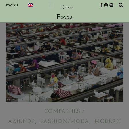
COMPANIES /
,
,
AZIENDE
FASHION/MODA
MODERN