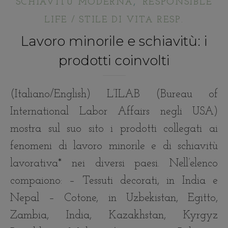
,
SCHIAVITÙ MODERNA
RESPONSIBLE
LIFE / STILE DI VITA RESP.
Lavoro minorile e schiavitù: i
prodotti coinvolti
(Italiano/English) L’ILAB (Bureau of
International Labor Affairs negli USA)
mostra sul suo sito i prodotti collegati ai
fenomeni di lavoro minorile e di schiavitù
lavorativa* nei diversi paesi. Nell’elenco
compaiono: – Tessuti decorati, in India e
Nepal – Cotone, in Uzbekistan, Egitto,
Zambia, India, Kazakhstan, Kyrgyz