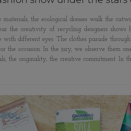
 materials, the ecological dresses walk the catwal
r the creativity of recycling designers shows 
th different eyes. The clothes parade through t
or the occasion. In the jury, we observe them o
ials, the originality, the creative commitment. In 