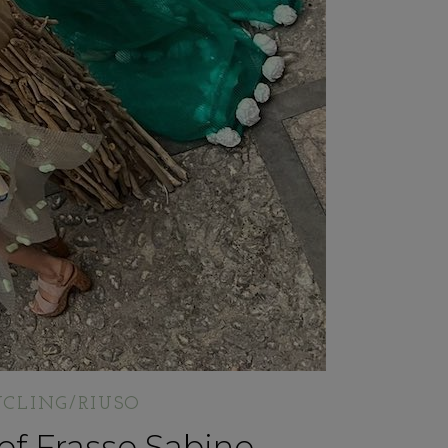
CLING/RIUSO
of Frasso Sabino