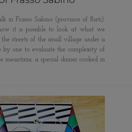
k in Frasso Sabino (province of Rieti).
how it is possible to look at what we
he streets of the small village under a
ne by one to evaluate the complexity of
the meantime, a special dinner cooked in