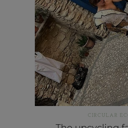
CIRCULAR 
The upcycling f