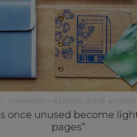
,
,
Y
COMPANIES / AZIENDE
DOVE ACQUIST
s once unused become lightly,
pages”