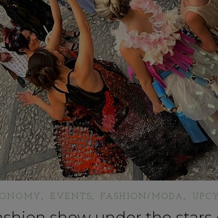
,
,
,
ECONOMY
EVENTS
FASHION/MODA
UPCY
ashion show under the stars 