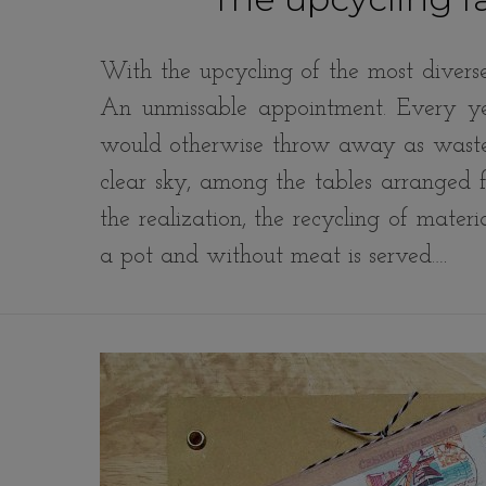
With the upcycling of the most diverse
An unmissable appointment. Every yea
would otherwise throw away as waste wi
clear sky, among the tables arranged f
the realization, the recycling of mater
a pot and without meat is served.…