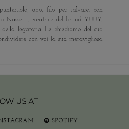
punteruolo, ago, filo per salvare, con
ca Nassetti, creatrice del brand YUUY,
 della legatoria. Le chiediamo del suo
ondividere con voi la sua meravigliosa
OW US AT
INSTAGRAM
SPOTIFY