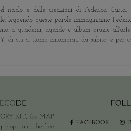
l riciclo e delle creazioni di Federica Carta, 
ile: leggendo queste parole immaginiamo Federi
rma a quaderni, agende e album grazie all’arte
, di cui ci siamo innamorati da subito, e per c
ECO
DE
FOLL
ORY KIT, the MAP
FACEBOOK
g shops, and the free