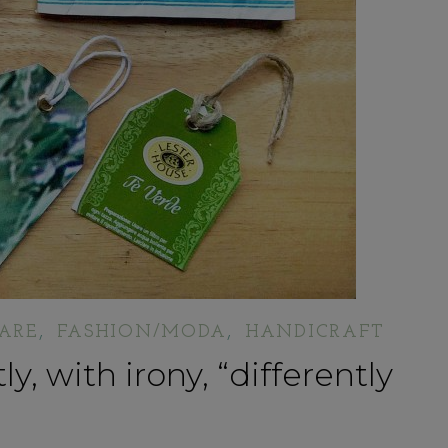
,
,
ARE
FASHION/MODA
HANDICRAFT
 with irony, “differently