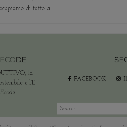
occupiamo di tutto a…
ECO
DE
SE
DUTTIVO, la
FACEBOOK
tenibile e l'E-
Eco
de