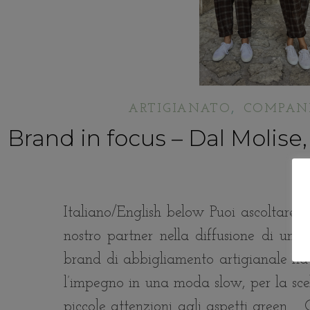
,
ARTIGIANATO
COMPANI
Brand in focus – Dal Molise,
Italiano/English below Puoi ascoltare qu
nostro partner nella diffusione di una
brand di abbigliamento artigianale nato
l’impegno in una moda slow, per la scel
piccole attenzioni agli aspetti green. 