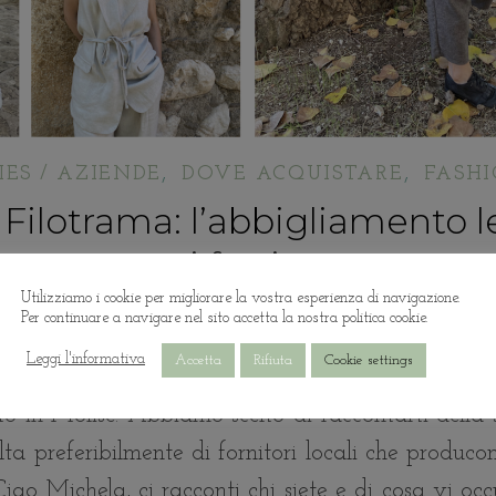
,
,
ES / AZIENDE
DOVE ACQUISTARE
FASH
 Filotrama: l’abbigliamento l
e punti fatti a mano
Utilizziamo i cookie per migliorare la vostra esperienza di navigazione.
Per continuare a navigare nel sito accetta la nostra politica cookie.
i l’articolo: Filotrama Brand in focus è un ciclo di
Leggi l'informativa
Accetta
Rifiuta
Cookie settings
 moda alternativa al fast fashion. Per loro inter
 in Molise. Abbiamo scelto di raccontarti della s
ta preferibilmente di fornitori locali che produco
Ciao Michela, ci racconti chi siete e di cosa vi 