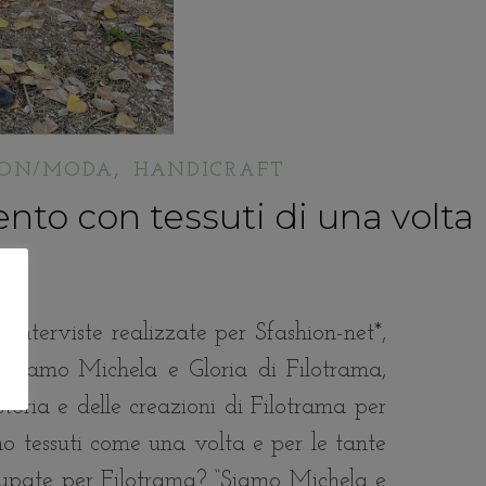
,
ION/MODA
HANDICRAFT
ento con tessuti di una volta
 interviste realizzate per Sfashion-net*,
vistiamo Michela e Gloria di Filotrama,
toria e delle creazioni di Filotrama per
no tessuti come una volta e per le tante
occupate per Filotrama? “Siamo Michela e