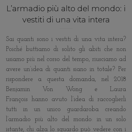
L’armadio più alto del mondo: i
vestiti di una vita intera
Sai quanti sono i vestiti di una vita intera?
Poiché buttiamo di solito gli abiti che non
usiamo più nel corso del tempo, riusciamo ad
avere un’idea di quanti siano in totale? Per
rispondere a questa domanda, nel 2018
Benjamin Von Wong e Laura
François hanno avuto l’idea di raccoglierli
tutti in un unico guardaroba creando
l’armadio più alto del mondo: in un solo
istante, chi alza lo sguardo può vedere con i