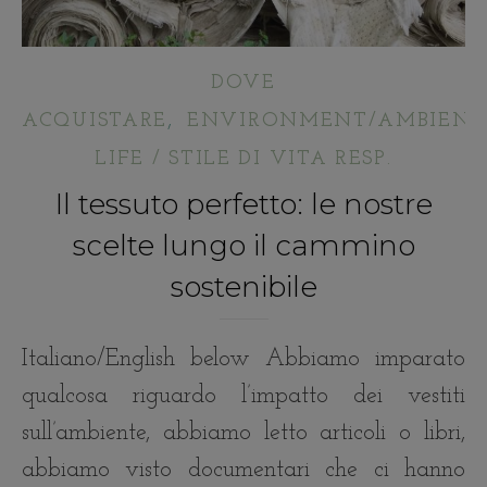
DOVE
,
ACQUISTARE
ENVIRONMENT/AMBIENT
LIFE / STILE DI VITA RESP.
Il tessuto perfetto: le nostre
scelte lungo il cammino
sostenibile
Italiano/English below Abbiamo imparato
qualcosa riguardo l’impatto dei vestiti
sull’ambiente, abbiamo letto articoli o libri,
abbiamo visto documentari che ci hanno