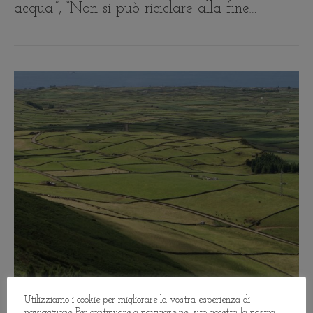
acqua!”, “Non si può riciclare alla fine…
Utilizziamo i cookie per migliorare la vostra esperienza di
,
COMPANIES / AZIENDE
DOVE
navigazione. Per continuare a navigare nel sito accetta la nostra