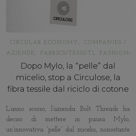
,
CIRCULAR ECONOMY
COMPANIES /
,
,
AZIENDE
FABRICS/TESSUTI
FASHION/
Dopo Mylo, la “pelle” dal
micelio, stop a Circulose, la
fibra tessile dal riciclo di cotone
L’anno scorso, l’azienda Bolt Threads ha
deciso di mettere in pausa Mylo,
un’innovativa “pelle” dal micelio, nonostante