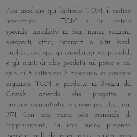
Puoi ascoltare qui l’articolo: TOM, il cestino
interattivo TOM è un cestino
speciale: installato in bar, musei, stazioni,
aeroporti, uffici, ristoranti o altri locali
pubblici, accoglie gli imballaggi compostabili
e gli scarti di cibo prodotti sul posto e nel
giro di 8 settimane li trasforma in concime
organico. TOM è prodotto in Svezia da
Orwak, azienda che progetta e
produce compattatori e presse per rifiuti dal
1971. Con una vasta rete mondiale di
rappresentanti, ha una buona presenza
locale in molti dei paesi in cui i sistemi sono