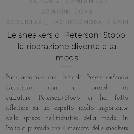
,
ECONOMY
COMPANIES /
,
AZIENDE
DOVE
,
,
ACQUISTARE
FASHION/MODA
HANDIC
Le sneakers di Peterson+Stoop:
la riparazione diventa alta
moda
Puoi ascoltare qui l’articolo: Peterson+Stoop
L’incontro con il brand di
calzature Peterson+Stoop ci ha fatto
riflettere su un aspetto molto importante
dello spreco nell’industria della moda. In
Italia si prevede che il mercato delle sneakers