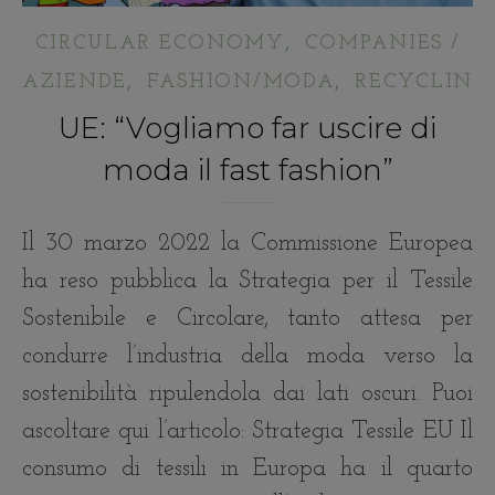
,
CIRCULAR ECONOMY
COMPANIES /
,
,
AZIENDE
FASHION/MODA
RECYCLING/
UE: “Vogliamo far uscire di
moda il fast fashion”
Il 30 marzo 2022 la Commissione Europea
ha reso pubblica la Strategia per il Tessile
Sostenibile e Circolare, tanto attesa per
condurre l’industria della moda verso la
sostenibilità ripulendola dai lati oscuri. Puoi
ascoltare qui l’articolo: Strategia Tessile EU Il
consumo di tessili in Europa ha il quarto