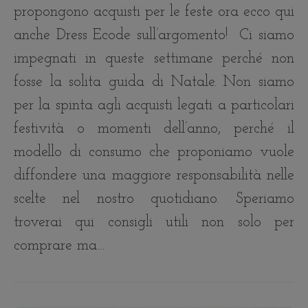
propongono acquisti per le feste ora ecco qui
anche Dress Ecode sull’argomento! Ci siamo
impegnati in queste settimane perché non
fosse la solita guida di Natale. Non siamo
per la spinta agli acquisti legati a particolari
festività o momenti dell’anno, perché il
modello di consumo che proponiamo vuole
diffondere una maggiore responsabilità nelle
scelte nel nostro quotidiano. Speriamo
troverai qui consigli utili non solo per
comprare ma…