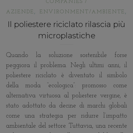
COMPANIES /
,
,
AZIENDE
ENVIRONMENT/AMBIENTE
Il poliestere riciclato rilascia più
microplastiche
Quando la soluzione sostenibile forse
peggiora il problema. Negli ultimi anni, il
poliestere riciclato è diventato il simbolo
della moda “ecologica”: promosso come
alternativa virtuosa al poliestere vergine, è
stato adottato da decine di marchi globali
come una strategia per ridurre l’impatto
ambientale del settore. Tuttavia, una recente