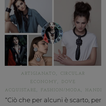
,
ARTIGIANATO
CIRCULAR
,
ECONOMY
DOVE
,
,
ACQUISTARE
FASHION/MODA
HANDIC
“Ciò che per alcuni è scarto, per