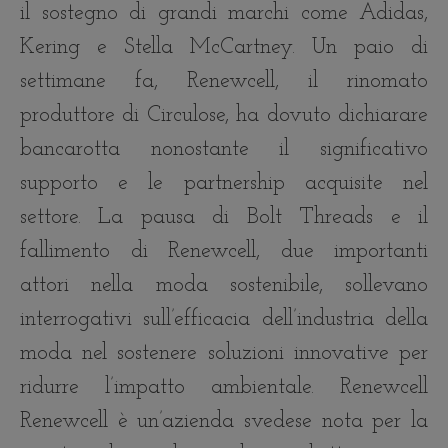
il sostegno di grandi marchi come Adidas,
Kering e Stella McCartney. Un paio di
settimane fa, Renewcell, il rinomato
produttore di Circulose, ha dovuto dichiarare
bancarotta nonostante il significativo
supporto e le partnership acquisite nel
settore. La pausa di Bolt Threads e il
fallimento di Renewcell, due importanti
attori nella moda sostenibile, sollevano
interrogativi sull’efficacia dell’industria della
moda nel sostenere soluzioni innovative per
ridurre l’impatto ambientale. Renewcell
Renewcell è un’azienda svedese nota per la