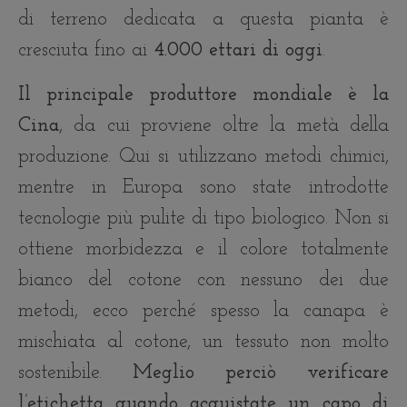
di terreno dedicata a questa pianta è
cresciuta fino ai
4.000 ettari di oggi
.
Il principale produttore mondiale è la
Cina
, da cui proviene oltre la metà della
produzione. Qui si utilizzano metodi chimici,
mentre in Europa sono state introdotte
tecnologie più pulite di tipo biologico. Non si
ottiene morbidezza e il colore totalmente
bianco del cotone con nessuno dei due
metodi, ecco perché spesso la canapa è
mischiata al cotone, un tessuto non molto
sostenibile.
Meglio perciò verificare
l’etichetta quando acquistate un capo di