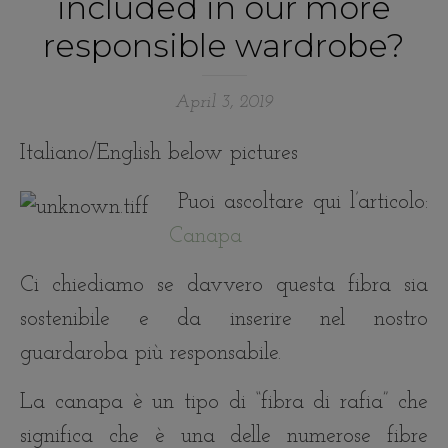
included in our more
responsible wardrobe?
April 3, 2019
Italiano/English below pictures
Puoi ascoltare qui l’articolo:
Canapa
Ci chiediamo se davvero questa fibra sia
sostenibile e da inserire nel nostro
guardaroba più responsabile.
La canapa è un tipo di “fibra di rafia” che
significa che è una delle numerose fibre