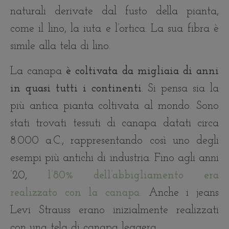
naturali derivate dal fusto della pianta,
come il lino, la iuta e l’ortica. La sua fibra è
simile alla tela di lino.
La canapa
è coltivata da migliaia di anni
in quasi tutti i continenti
. Si pensa sia la
più antica pianta coltivata al mondo. Sono
stati trovati tessuti di canapa datati circa
8.000 a.C., rappresentando così uno degli
esempi più antichi di industria. Fino agli anni
’20,
l’80% dell’abbigliamento era
realizzato con la canapa
. Anche i jeans
Levi Strauss erano inizialmente realizzati
con una tela di canapa leggera.