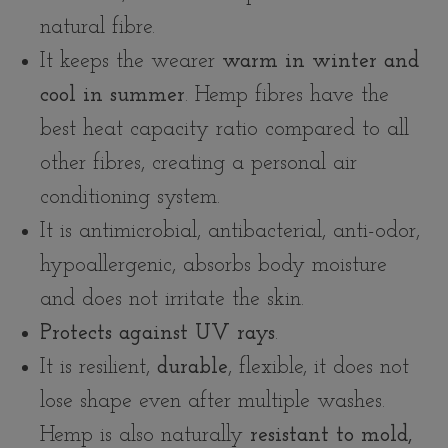
natural fibre.
It keeps the wearer
warm in winter and
cool in summer
. Hemp fibres have the
best heat capacity ratio compared to all
other fibres, creating a personal air
conditioning system.
It is antimicrobial, antibacterial, anti-odor,
hypoallergenic, absorbs body moisture
and does not irritate the skin.
Protects against UV rays
.
It is resilient,
durable
, flexible, it does not
lose shape even after multiple washes.
Hemp is also naturally
resistant to mold,