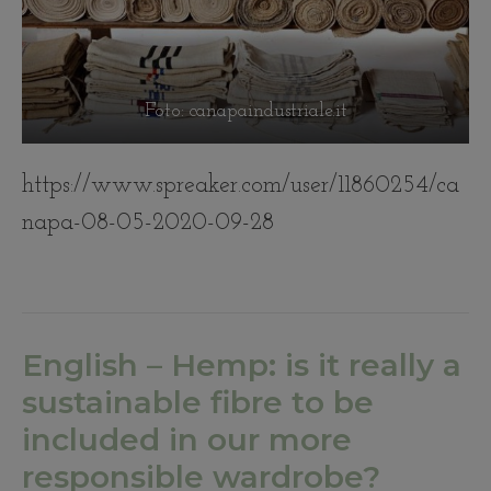
Foto: canapaindustriale.it
https://www.spreaker.com/user/11860254/ca
napa-08-05-2020-09-28
English – Hemp: is it really a
sustainable fibre to be
included in our more
responsible wardrobe?