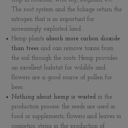
The root system and the foliage return the
nitrogen that is so important for
increasingly exploited land.
Hemp plants
absorb more carbon dioxide
than trees
and can remove toxins from
the soil through the roots. Hemp provides
an excellent habitat for wildlife and
flowers are a good source of pollen for
bees.
Nothing about hemp is wasted
in the
production process: the seeds are used in
food or supplements, flowers and leaves in
cosmetics, stems in the production of