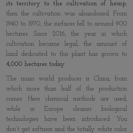
its territory to the cultivation of hemp
,
then the cultivation was abandoned. From
1940 to 1970, the surfaces fell to around 900
hectares. Since 2016, the year in which
cultivation became legal, the amount of
land dedicated to this plant has grown to
4,000 hectares today
.
The main world producer is China, from
which more than half of the production
comes. Here chemical methods are used,
while in Europe cleaner biological
technologies have been introduced. You
don’t get softness and the totally white color