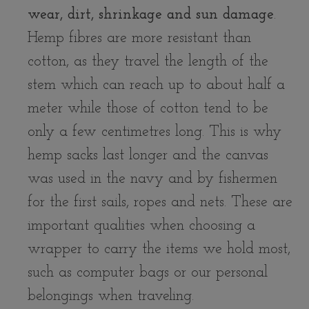
wear, dirt, shrinkage and sun damage
.
Hemp fibres are more resistant than
cotton, as they travel the length of the
stem which can reach up to about half a
meter while those of cotton tend to be
only a few centimetres long. This is why
hemp sacks last longer and the canvas
was used in the navy and by fishermen
for the first sails, ropes and nets. These are
important qualities when choosing a
wrapper to carry the items we hold most,
such as computer bags or our personal
belongings when traveling.