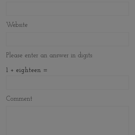
Website
Please enter an answer in digits:
1 + eighteen =
Comment