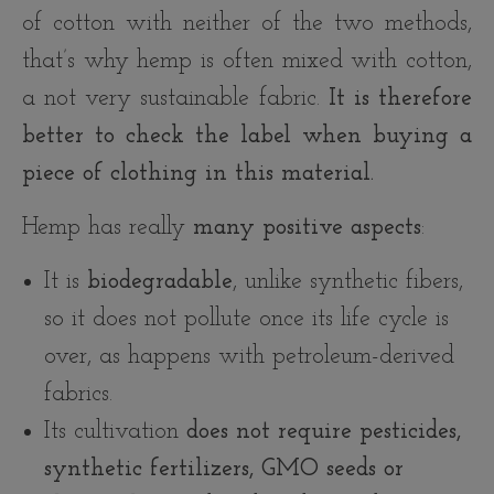
of cotton with neither of the two methods,
that’s why hemp is often mixed with cotton,
a not very sustainable fabric.
It is therefore
better to check the label when buying a
piece of clothing in this material.
Hemp has really
many positive aspects
:
It is
biodegradable
, unlike synthetic fibers,
so it does not pollute once its life cycle is
over, as happens with petroleum-derived
fabrics.
Its cultivation
does not require pesticides,
synthetic fertilizers, GMO seeds or