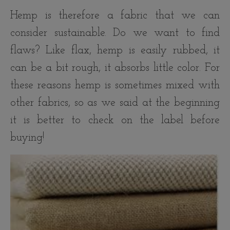
Hemp is therefore a fabric that we can
consider sustainable. Do we want to find
flaws? Like flax, hemp is easily rubbed, it
can be a bit rough, it absorbs little color. For
these reasons hemp is sometimes mixed with
other fabrics, so as we said at the beginning
it is better to check on the label before
buying!