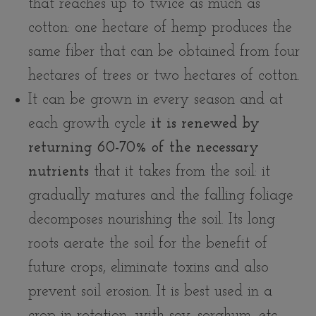
that reaches up to twice as much as
cotton: one hectare of hemp produces the
same fiber that can be obtained from four
hectares of trees or two hectares of cotton.
It can be grown in every season and at
each growth cycle
it is renewed by
returning 60-70% of the necessary
nutrients
that it takes from the soil: it
gradually matures and the falling foliage
decomposes nourishing the soil. Its long
roots aerate the soil for the benefit of
future crops, eliminate toxins and also
prevent soil erosion. It is best used in a
crop in rotation, with soy, sorghum, etc.