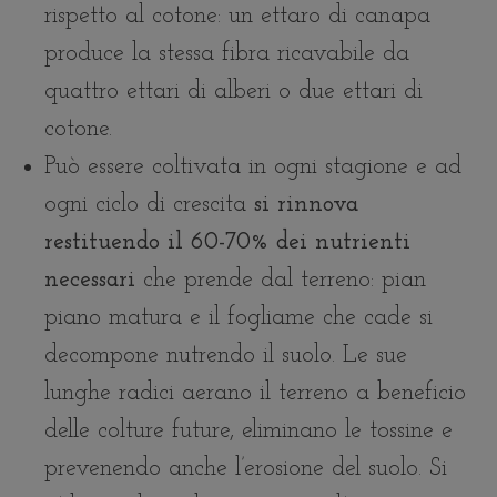
rispetto al cotone: un ettaro di canapa
produce la stessa fibra ricavabile da
quattro ettari di alberi o due ettari di
cotone.
Può essere coltivata in ogni stagione e ad
ogni ciclo di crescita
si rinnova
restituendo il 60-70% dei nutrienti
necessari
che prende dal terreno: pian
piano matura e il fogliame che cade si
decompone nutrendo il suolo. Le sue
lunghe radici aerano il terreno a beneficio
delle colture future, eliminano le tossine e
prevenendo anche l’erosione del suolo. Si