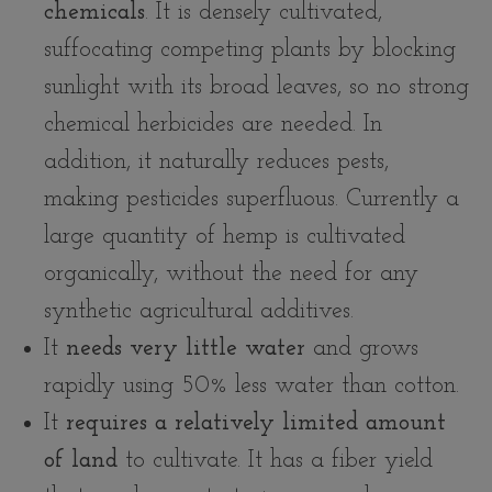
chemicals
. It is densely cultivated,
suffocating competing plants by blocking
sunlight with its broad leaves, so no strong
chemical herbicides are needed. In
addition, it naturally reduces pests,
making pesticides superfluous. Currently a
large quantity of hemp is cultivated
organically, without the need for any
synthetic agricultural additives.
It
needs very little water
and grows
rapidly using 50% less water than cotton.
It
requires a relatively limited amount
of land
to cultivate. It has a fiber yield