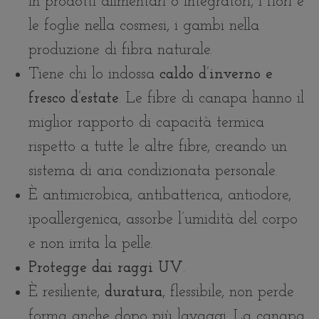
in prodotti alimentari o integratori, i fiori e
le foglie nella cosmesi, i gambi nella
produzione di fibra naturale.
Tiene chi lo indossa
caldo d’inverno e
fresco d’estate
. Le fibre di canapa hanno il
miglior rapporto di capacità termica
rispetto a tutte le altre fibre, creando un
sistema di aria condizionata personale.
È antimicrobica, antibatterica, antiodore,
ipoallergenica, assorbe l’umidità del corpo
e non irrita la pelle.
Protegge dai raggi UV
.
È resiliente,
duratura
, flessibile, non perde
forma anche dopo più lavaggi. La canapa