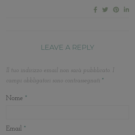
LEAVE A REPLY
Il tuo indirizzo email non sarà pubblicato.
I
campi obbligatori sono contrassegnati
*
Nome
*
Email
*