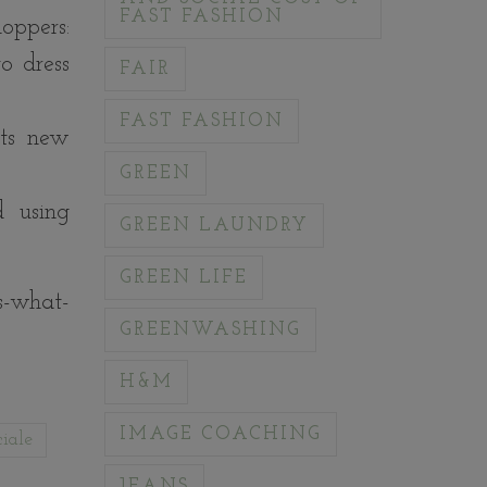
FAST FASHION
hoppers:
o dress
FAIR
FAST FASHION
sts new
GREEN
d using
GREEN LAUNDRY
GREEN LIFE
s-what-
GREENWASHING
H&M
IMAGE COACHING
ciale
JEANS