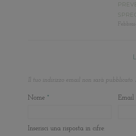
PREV
SPRE
Febbrai
Il tuo indirizzo email non sarà pubblicato.
Nome
*
Email
Inserisci una risposta in cifre: