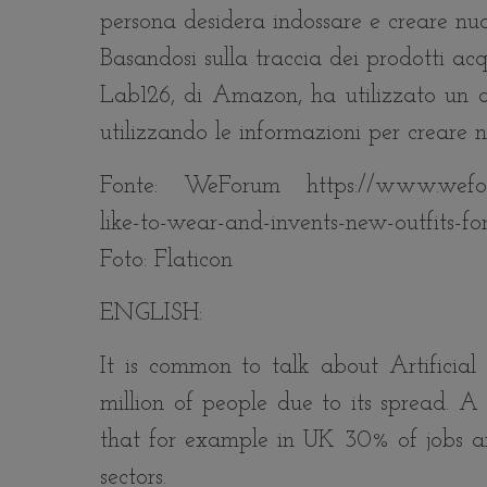
persona desidera indossare e creare nuov
Basandosi sulla traccia dei prodotti acqu
Lab126, di Amazon, ha utilizzato un a
utilizzando le informazioni per creare nu
Fonte: WeForum https://www.weforum
like-to-wear-and-invents-new-outfits-fo
Foto: Flaticon
ENGLISH:
It is common to talk about Artificial
million of people due to its spread.
that for example in UK 30% of jobs are
sectors.