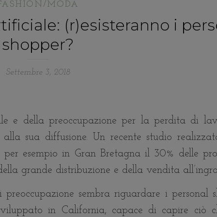
FASHION/MODA
ificiale: (r)esisteranno i per
shopper?
Settembre 3, 2018
ciale e della preoccupazione per la perdita di la
 alla sua diffusione. Un recente studio realizzat
 per esempio in Gran Bretagna il 30% delle prof
 della grande distribuzione e della vendita all’ingro
di preoccupazione sembra riguardare i personal s
, sviluppato in California, capace di capire ciò 