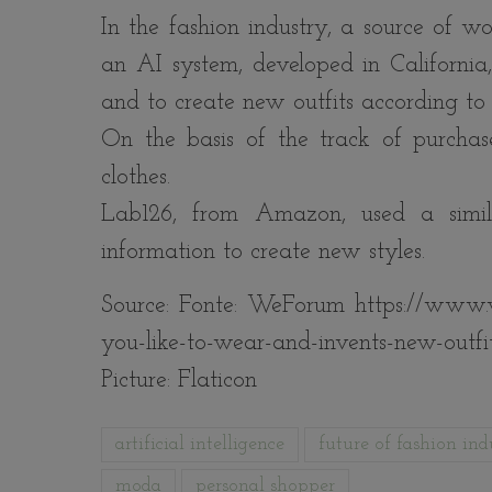
In the fashion industry, a source of wo
an AI system, developed in California
and to create new outfits according to 
On the basis of the track of purchas
clothes.
Lab126, from Amazon, used a simila
information to create new styles.
Source: Fonte: WeForum https://www.w
you-like-to-wear-and-invents-new-outfi
Picture: Flaticon
artificial intelligence
future of fashion ind
moda
personal shopper