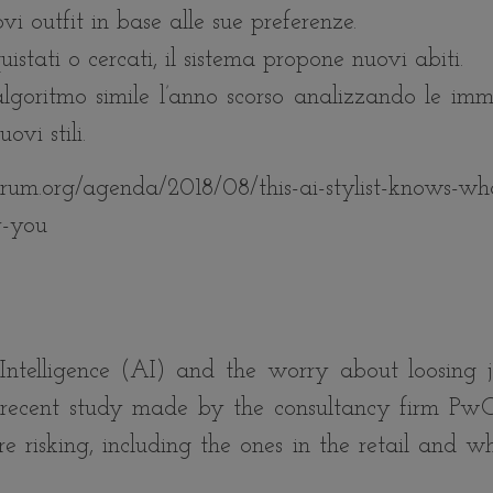
i outfit in base alle sue preferenze.
istati o cercati, il sistema propone nuovi abiti.
lgoritmo simile l’anno scorso analizzando le imm
ovi stili.
.org/agenda/2018/08/this-ai-stylist-knows-wh
r-you
 Intelligence (AI) and the worry about loosing j
 A recent study made by the consultancy firm Pw
 risking, including the ones in the retail and wh