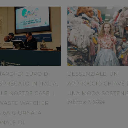
LIARDI DI EURO DI
L’ESSENZIALE: UN
SPRECATO IN ITALIA,
APPROCCIO CHIAVE 
LLE NOSTRE CASE: I
UNA MODA SOSTENI
Febbraio 7, 2024
 WASTE WATCHER
A 6A GIORNATA
ONALE DI