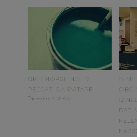
GREENWASHING: I 7
15 MI
PECCATI DA EVITARE
CIBO 
Dicembre 8, 2022
12 NE
DATI
NELL
NAZI