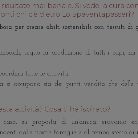
risultato mai banale. Si vede la cura con
cconti chi c’è dietro Lo Spaventapasseri?
a per creare abiti sostenibili con tessuti di q
odelli, seguo la produzione di tutti i capi, mi
coordina tutte le attività.
ra si occupano sia dei punti vendita che delle 
sta attività? Cosa ti ha ispirato?
per caso, su proposta di un’amica: eravamo e
ndenti dalle nostre famiglie e al tempo stesso di