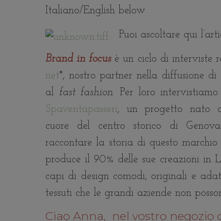
Italiano/English below
Puoi ascoltare qui l’art
Brand in focus
è un ciclo di interviste
net
*, nostro partner nella diffusione 
al
fast fashion
. Per loro intervistia
Spaventapasseri
, un progetto nato o
cuore del centro storico di Genov
raccontare la storia di questo marchio s
produce il 90% delle sue creazioni in L
capi di design comodi, originali e adat
tessuti che le grandi aziende non posson
Ciao Anna, nel vostro negozio on