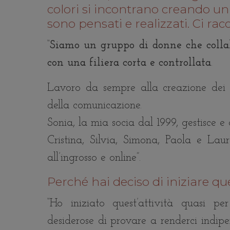
colori si incontrano creando un 
sono pensati e realizzati. Ci ra
“
Siamo un gruppo di donne che collabor
con una filiera corta e controllata
.
Lavoro da sempre alla creazione dei m
della comunicazione.
Sonia, la mia socia dal 1999, gestisce e 
Cristina, Silvia, Simona, Paola e Lau
all’ingrosso e online”.
Perché hai deciso di iniziare que
“Ho iniziato quest’attività quasi 
desiderose di provare a renderci indipe