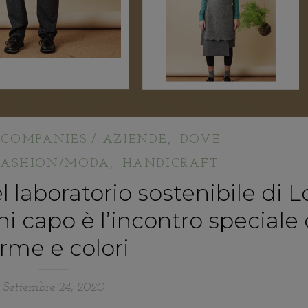
,
,
COMPANIES / AZIENDE
DOVE
,
FASHION/MODA
HANDICRAFT
l laboratorio sostenibile di L
 capo è l’incontro speciale 
rme e colori
Settembre 24, 2020