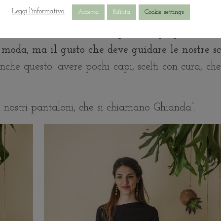
Leggi l'informativa
Accetta
Rifiuta
Cookie settings
o
i nostri continuativi, capi che riproponiamo 
 moda, ma il gusto che deve guidare le nostre sc
nche questo: avere pochi capi, scelti con cura, ch
 nostri pantaloni, che si chiamano Ghianda”.