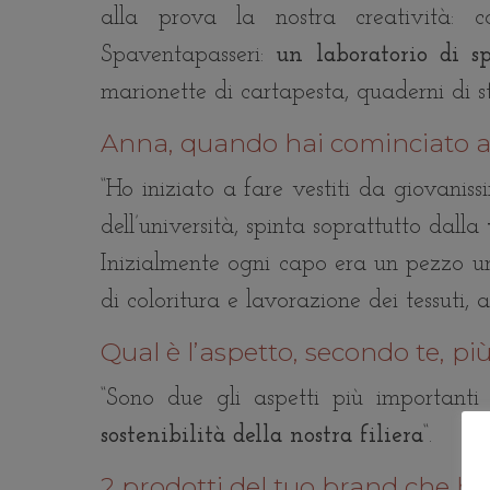
alla prova la nostra creatività:
Spaventapasseri:
un laboratorio di s
marionette di cartapesta, quaderni di st
Anna, quando hai cominciato a 
“Ho iniziato a fare vestiti da giovaniss
dell’università, spinta soprattutto dalla
Inizialmente ogni capo era un pezzo unic
di coloritura e lavorazione dei tessuti, 
Qual è l’aspetto, secondo te, p
“Sono due gli aspetti più importanti
sostenibilità della nostra filiera
“.
2 prodotti del tuo brand che ha