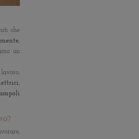
uti che
lmente
,
iamo un
 lavoro:
ettrici
,
ampoli
uro?
vorare,