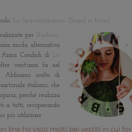
icolo:
Lo Spaventapasseri (Brand in focus)
 realizzate per
Sfashion-
di una moda alternativa
mo Anna Cosulich di
Lo
ltre vent’anni fa nel
a. Abbiamo scelto di
artoriale italiano, che
iguria, perché realizza
ti a tutti, recuperando
o più utilizzare.
 line ho visto molti bei vestiti in cui fo