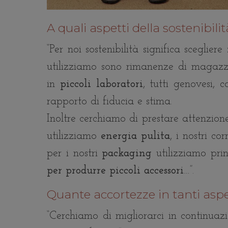
A quali aspetti della sostenibil
“Per noi sostenibilità significa scegliere
utilizziamo sono rimanenze di magazz
in
piccoli laboratori
, tutti genovesi,
rapporto di fiducia e stima.
Inoltre cerchiamo di prestare attenzione 
utilizziamo
energia pulita
, i nostri co
per i nostri
packaging
utilizziamo princ
per produrre piccoli accessori
…”.
Quante accortezze in tanti aspet
“
Cerchiamo di migliorarci in continuaz