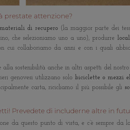
ità prestate attenzione?
materiali di recupero
(la maggior parte dei tess
ino, che selezioniamo uno a uno), produrre
loca
 con cui collaboriamo da anni e con i quali abb
alla sostenibilità anche in altri aspetti del nostro
rrieri genovesi utilizzano solo
biciclette o mezzi el
ipalmente carta, ricicliamo il più possibile gli
sc
ti! Prevedete di includerne altre in fut
ione da questo punto di vista, e c’è sempre da la