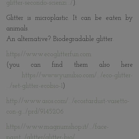
glitter-secondo-scienzi…/
).
Glitter is microplastic. It can be eaten by
animals.
An alternative? Biodegradable glitter.
https://www.ecoglitterfun.com
(you can find them also here
https://www.yumibio.com/…/eco-glitter-
…/set-glitter-ecobio-1
)
http://www.asos.com/…/ecostardust-vasetto-
con-g…/prd/9145206
https://www.magnumshop.it/…/face-
paint…/glitter/glitter-bio/