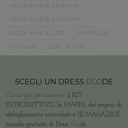
SUSTAINABLE FASHION
SUSTAINABLE LAUNDRY
SUSTAINABLE LIFE
UPCYCLING
VINTAGE
ZERO WASTE
SCEGLI UN DRESS
ECO
DE
Clicca qui per ricevere
il KIT
INTRODUTTIVO, la MAPPA dei negozi di
abbigliamento sostenibile e l'E-MAGAZINE
mensile gratuito di Dress
Eco
de