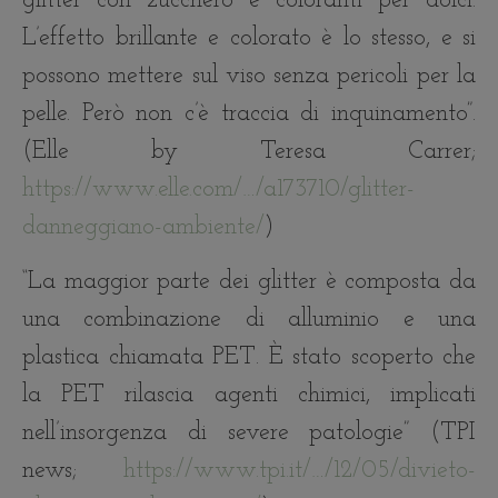
glitter con zucchero e coloranti per dolci.
L’effetto brillante e colorato è lo stesso, e si
possono mettere sul viso senza pericoli per la
pelle. Però non c’è traccia di inquinamento”.
(Elle by Teresa Carrer;
https://www.elle.com/…/a173710/glitter-
danneggiano-ambiente/
)
“La maggior parte dei glitter è composta da
una combinazione di alluminio e una
plastica chiamata PET. È stato scoperto che
la PET rilascia agenti chimici, implicati
nell’insorgenza di severe patologie” (TPI
news;
https://www.tpi.it/…/12/05/divieto-