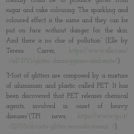
friendly could be to produce glitter from
sugar and cake colouring. The sparkling and
coloured effect is the same and they can be
put on face without danger for the skin.
And there is no clue of pollution” (Elle by
Teresa Carrer;
https://www.elle.com/
…/a173710/glitter-danneggiano-ambiente/
).
“Most of glitters are composed by a mixture
of aluminium and plastic called PET. It has
been discovered that PET releases chemical
agents, involved in onset of heavy
diseases”(TPI news;
https://www.tpi.it/
…/12/05/divieto-glitter-secondo-scienzi…/
).