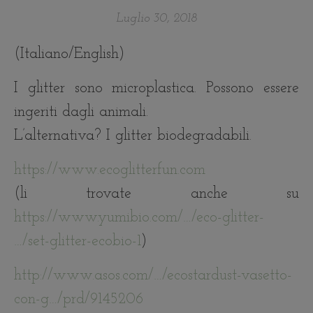
Luglio 30, 2018
(Italiano/English)
I glitter sono microplastica. Possono essere
ingeriti dagli animali.
L’alternativa? I glitter biodegradabili.
https://www.ecoglitterfun.com
(li trovate anche su
https://www.yumibio.com/…/eco-glitter-
…/set-glitter-ecobio-1
)
http://www.asos.com/…/ecostardust-vasetto-
con-g…/prd/9145206