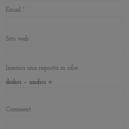
Email
*
Sito web
Inserisci una risposta in cifre:
dodici − undici =
Comment