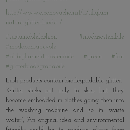
http://www.eiconovachem.it/…/siliglam-
nature-glitter-biode…/
#sustainablefashion
#modasostenibile
#modaconsapevole
#abbigliamentosostenibile
#green
#fair
#glitterbiodegradabile
Lush products contain biodegradable glitter.
“Glitter sticks not only to skin, but they
become embedded in clothes going then into
the washing machine and so in waste
water”, “An original idea and environmental