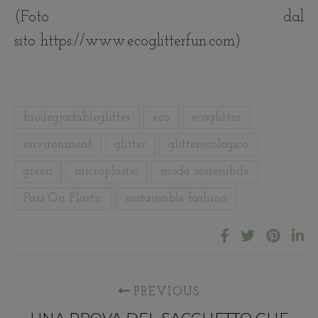
(Foto dal
sito https://www.ecoglitterfun.com)
biodegradableglitter
eco
ecoglitter
environment
glitter
glitterecologico
green
microplastic
moda sostenibile
Pass On Plastic
sustainable fashion
PREVIOUS