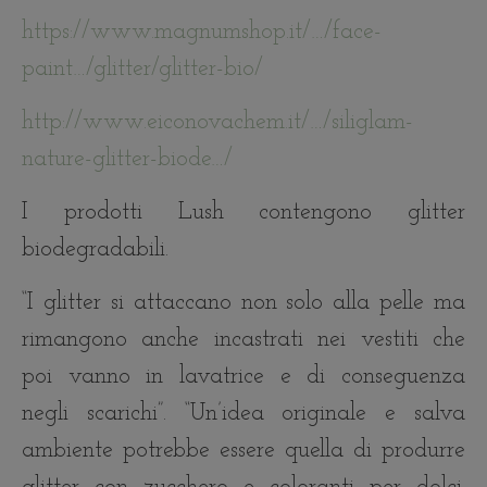
https://www.magnumshop.it/…/face-
paint…/glitter/glitter-bio/
http://www.eiconovachem.it/…/siliglam-
nature-glitter-biode…/
I prodotti Lush contengono glitter
biodegradabili.
“I glitter si attaccano non solo alla pelle ma
rimangono anche incastrati nei vestiti che
poi vanno in lavatrice e di conseguenza
negli scarichi”. “Un’idea originale e salva
ambiente potrebbe essere quella di produrre