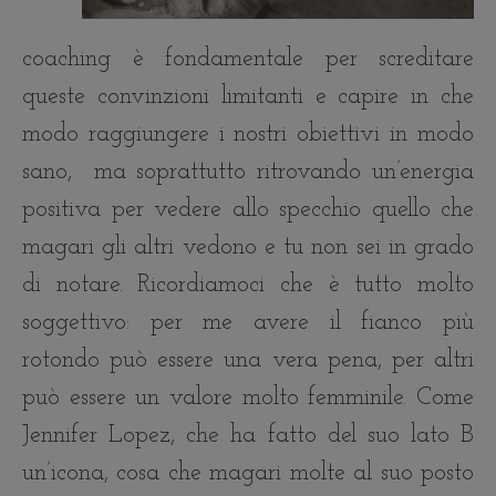
coaching è fondamentale per screditare
queste convinzioni limitanti e capire in che
modo raggiungere i nostri obiettivi in modo
sano,
ma soprattutto ritrovando un’energia
positiva per vedere allo specchio quello che
magari gli altri vedono e tu non sei in grado
di notare. Ricordiamoci che è tutto molto
soggettivo: per me avere il fianco più
rotondo può essere una vera pena, per altri
può essere un valore molto femminile. Come
Jennifer Lopez, che ha fatto del suo lato B
un’icona, cosa che magari molte al suo posto