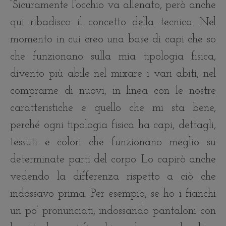
“Sicuramente l’occhio va allenato, però anche
qui ribadisco il concetto della tecnica. Nel
momento in cui creo una base di capi che so
che funzionano sulla mia tipologia fisica,
divento più abile nel mixare i vari abiti, nel
comprarne di nuovi, in linea con le nostre
caratteristiche e quello che mi sta bene,
perché ogni tipologia fisica ha capi, dettagli,
tessuti e colori che funzionano meglio su
determinate parti del corpo. Lo capirò anche
vedendo la differenza rispetto a ciò che
indossavo prima. Per esempio, se ho i fianchi
un po’ pronunciati, indossando pantaloni con