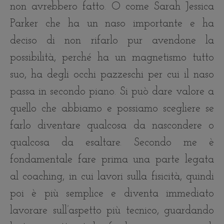
non avrebbero fatto. O come Sarah Jessica
Parker che ha un naso importante e ha
deciso di non rifarlo pur avendone la
possibilità, perché ha un magnetismo tutto
suo, ha degli occhi pazzeschi per cui il naso
passa in secondo piano. Si può dare valore a
quello che abbiamo e possiamo scegliere se
farlo diventare qualcosa da nascondere o
qualcosa da esaltare. Secondo me è
fondamentale fare prima una parte legata
al coaching, in cui lavori sulla fisicità, quindi
poi è più semplice e diventa immediato
lavorare sull’aspetto più tecnico, guardando