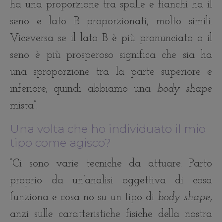
ha una proporzione tra spalle e fianchi ha il
seno e lato B proporzionati, molto simili.
Viceversa se il lato B è più pronunciato o il
seno è più prosperoso significa che sia ha
una sproporzione tra la parte superiore e
inferiore, quindi abbiamo una
body shape
mista”.
Una volta che ho individuato il mio
tipo come agisco?
“Ci sono varie tecniche da attuare. Parto
proprio da un’analisi oggettiva di cosa
funziona e cosa no su un tipo di
body shape
,
anzi sulle caratteristiche fisiche della nostra