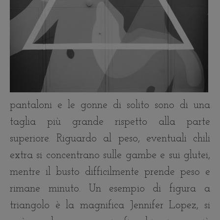
pantaloni e le gonne di solito sono di una
taglia più grande rispetto alla parte
superiore. Riguardo al peso, eventuali chili
extra si concentrano sulle gambe e sui glutei,
mentre il busto difficilmente prende peso e
rimane minuto. Un esempio di figura a
triangolo è la magnifica Jennifer Lopez, si