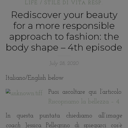
LIFE / STILE DI VITA RESP.
Rediscover your beauty
for a more responsible
approach to fashion: the
body shape – 4th episode
July 28, 2020
Italiano/English below
Puoi ascoltare qui l’articolo:
Riscopriamo la bellezza – 4
In questa puntata chiediamo all’
image
coach
Jessica Pellegrino di spiegarci cos’è