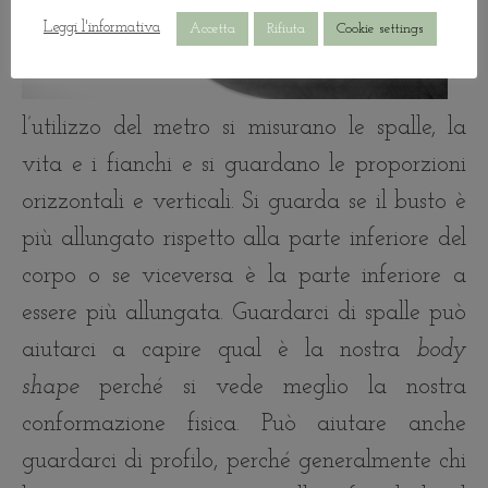
Leggi l'informativa
Accetta
Rifiuta
Cookie settings
l’utilizzo del metro si misurano le spalle, la
vita e i fianchi e si guardano le proporzioni
orizzontali e verticali. Si guarda se il busto è
più allungato rispetto alla parte inferiore del
corpo o se viceversa è la parte inferiore a
essere più allungata. Guardarci di spalle può
aiutarci a capire qual è la nostra
body
shape
perché si vede meglio la nostra
conformazione fisica. Può aiutare anche
guardarci di profilo, perché generalmente chi