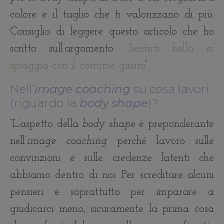
colore e il taglio che ti valorizzano di più.
Consiglio di leggere questo articolo che ho
scritto sull’argomento:
Sentirti bella in
spiaggia con il costume giusto
“.
Nell’
image coaching
su cosa lavori
(riguardo la
body shape
)?
“L’aspetto della
body shape
è preponderante
nell’
image coaching
perché lavoro sulle
convinzioni e sulle credenze latenti che
abbiamo dentro di noi. Per screditare alcuni
pensieri e soprattutto per imparare a
giudicarci meno, sicuramente la prima cosa