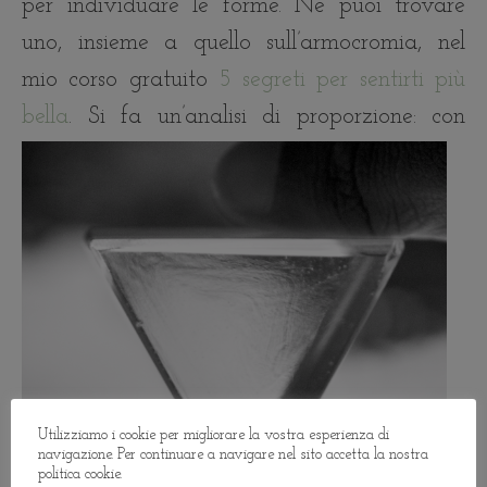
per individuare le forme. Ne puoi trovare
uno, insieme a quello sull’armocromia, nel
mio corso gratuito
5 segreti per sentirti più
bella
.
Si fa un’analisi di proporzione: con
Utilizziamo i cookie per migliorare la vostra esperienza di
navigazione. Per continuare a navigare nel sito accetta la nostra
politica cookie.