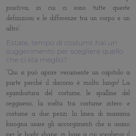
positiva,
in cui ci sono tutte queste
definizioni e le differenze tra un corpo e un
altro”.
Estate, tempo di costumi: hai un
suggerimento per scegliere quello
che ci sta meglio?
“Qui si può aprire veramente un capitolo a
parte perché il discorso è molto lungo! La
sgambatura del costume, le spalline del
reggiseno, la scelta tra costume intero e
costume a due pezzi. In linea di massima
bisogna usare gli accorgimenti che si usano
per le b
ody shape
, in base a cui sceglierai il