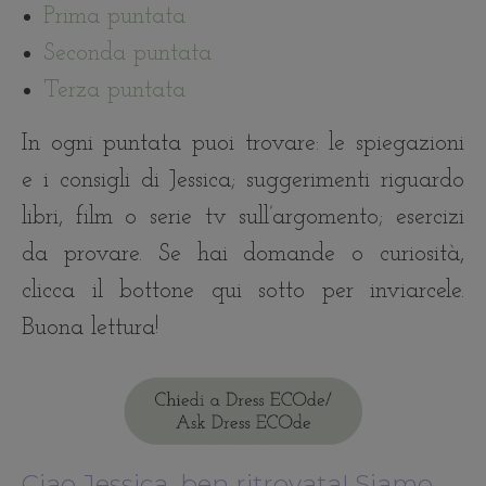
Prima puntata
Seconda puntata
Terza puntata
In ogni puntata puoi trovare: le spiegazioni
e i consigli di Jessica; suggerimenti riguardo
libri, film o serie tv sull’argomento; esercizi
da provare. Se hai domande o curiosità,
clicca il bottone qui sotto per inviarcele.
Buona lettura!
Ciao Jessica, ben ritrovata! Siamo