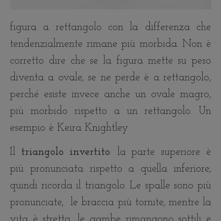
figura a rettangolo con la differenza che
tendenzialmente rimane più morbida. Non è
corretto dire che se la figura mette su peso
diventa a ovale, se ne perde è a rettangolo,
perché esiste invece anche un ovale magro,
più morbido rispetto a un rettangolo. Un
esempio è Keira Knightley.
Il
triangolo invertito
: la parte superiore è
più pronunciata rispetto a quella inferiore,
quindi ricorda il triangolo. Le spalle sono più
pronunciate, le braccia più tornite, mentre la
vita è stretta, le gambe rimangono sottili e