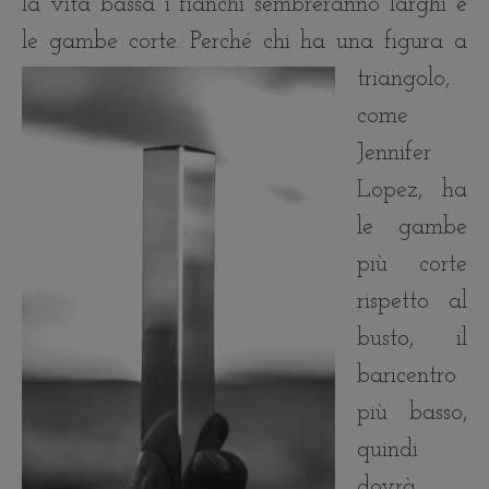
la vita bassa i fianchi sembreranno larghi e
le gambe corte.
Perché chi ha una figura a
triangolo,
come
Jennifer
Lopez, ha
le gambe
più corte
rispetto al
busto, il
baricentro
più basso,
quindi
dovrà