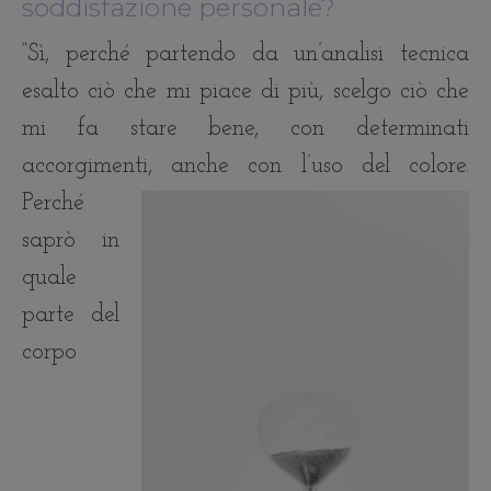
soddisfazione personale?
“Sì, perché partendo da un’analisi tecnica
esalto ciò che mi piace di più, scelgo ciò che
mi fa stare bene, con determinati
accorgimenti, anche con l’uso del colore.
Perché
saprò in
quale
parte del
corpo