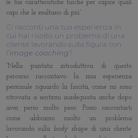
le tue caratteristiche fisiche per capire quali
capi che le esaltano di più”.
Ci racconti una tua esperienza in
cui hai risolto un problema di una
cliente lavorando sulla figura
con
l’
image coaching
?
“Nella puntata introduttiva di questo
percorso raccontavo la mia esperienza
personale riguardo la fisicità, come mi sono
ritrovata a sentirmi inadeguata anche dopo
aver perso molto peso. Posso raccontarti
come abbiamo risolto un problema
lavorando sulla
body shap
e di una cliente.