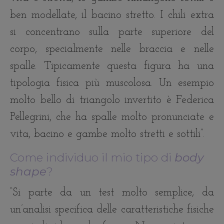
ben modellate, il bacino stretto. I chili extra
si concentrano sulla parte superiore del
corpo, specialmente nelle braccia e nelle
spalle. Tipicamente questa figura ha una
tipologia fisica più muscolosa. Un esempio
molto bello di triangolo invertito è Federica
Pellegrini, che ha spalle molto pronunciate e
vita, bacino e gambe molto stretti e sottili”.
Come individuo il mio tipo di
body
shape
?
“Si parte da un test molto semplice, da
un’analisi specifica delle caratteristiche fisiche