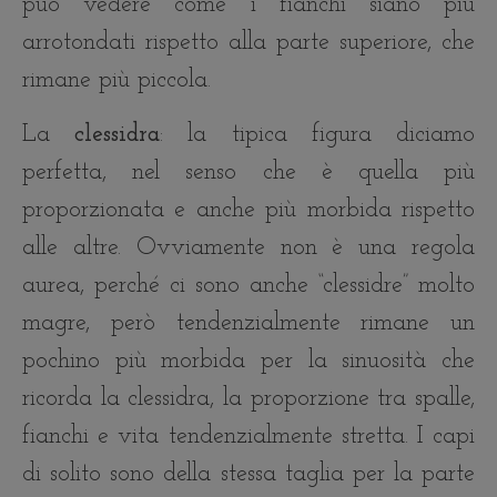
può vedere come i fianchi siano più
arrotondati rispetto alla parte superiore, che
rimane più piccola.
La
clessidra
: la tipica figura diciamo
perfetta, nel senso che è quella più
proporzionata e anche più morbida rispetto
alle altre. Ovviamente non è una regola
aurea, perché ci sono anche “clessidre” molto
magre, però tendenzialmente rimane un
pochino più morbida per la sinuosità che
ricorda la clessidra, la proporzione tra spalle,
fianchi e vita tendenzialmente stretta. I capi
di solito sono della stessa taglia per la parte