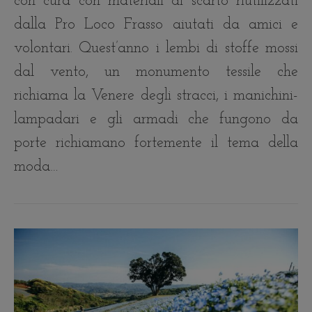
con cura con materiali di scarto riutilizzati
dalla Pro Loco Frasso aiutati da amici e
volontari. Quest’anno i lembi di stoffe mossi
dal vento, un monumento tessile che
richiama la Venere degli stracci, i manichini-
lampadari e gli armadi che fungono da
porte richiamano fortemente il tema della
moda…