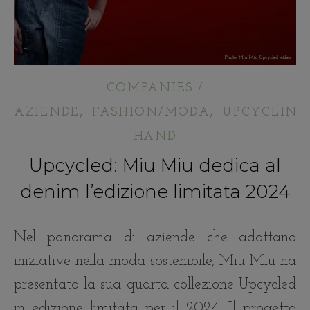
COMPANIES /
,
,
AZIENDE
FASHION/MODA
UPCYCLING
HAND
Upcycled: Miu Miu dedica al
denim l’edizione limitata 2024
Nel panorama di aziende che adottano
iniziative nella moda sostenibile, Miu Miu ha
presentato la sua quarta collezione Upcycled
in edizione limitata per il 2024. Il progetto