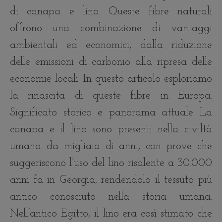
di canapa e lino. Queste fibre naturali
offrono una combinazione di vantaggi
ambientali ed economici, dalla riduzione
delle emissioni di carbonio alla ripresa delle
economie locali. In questo articolo esploriamo
la rinascita di queste fibre in Europa.
Significato storico e panorama attuale La
canapa e il lino sono presenti nella civiltà
umana da migliaia di anni, con prove che
suggeriscono l’uso del lino risalente a 30.000
anni fa in Georgia, rendendolo il tessuto più
antico conosciuto nella storia umana.
Nell’antico Egitto, il lino era così stimato che