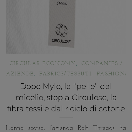
,
CIRCULAR ECONOMY
COMPANIES /
,
,
AZIENDE
FABRICS/TESSUTI
FASHION/
Dopo Mylo, la “pelle” dal
micelio, stop a Circulose, la
fibra tessile dal riciclo di cotone
L’anno scorso, l’azienda Bolt Threads ha