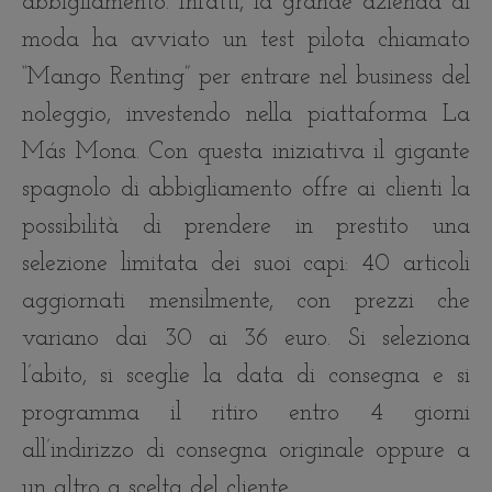
abbigliamento. Infatti, la grande azienda di
moda ha avviato un test pilota chiamato
“Mango Renting” per entrare nel business del
noleggio, investendo nella piattaforma La
Más Mona. Con questa iniziativa il gigante
spagnolo di abbigliamento offre ai clienti la
possibilità di prendere in prestito una
selezione limitata dei suoi capi: 40 articoli
aggiornati mensilmente, con prezzi che
variano dai 30 ai 36 euro. Si seleziona
l’abito, si sceglie la data di consegna e si
programma il ritiro entro 4 giorni
all’indirizzo di consegna originale oppure a
un altro a scelta del cliente.…