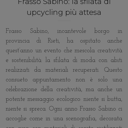
Frasso Sabino: la sfilata di
upcycling più attesa
Frasso Sabino, incantevole borgo in
provincia di Rieti, ha ospitato anche
quest’anno un evento che mescola creatività
e sostenibilità: la sfilata di moda con abiti
realizzati da materiali recuperati. Questo
consueto appuntamento non è solo una
celebrazione della creatività, ma anche un
potente messaggio ecologico: niente si butta,
niente si spreca. Ogni anno Frasso Sabino ci
accoglie come in una scenografia, decorata