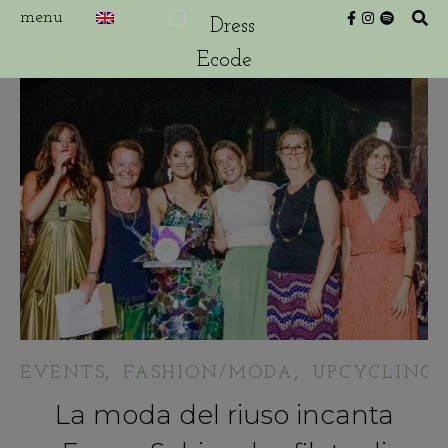
,
,
EVENTS
FASHION/MODA
UPCYCLING/
La moda del riuso incanta