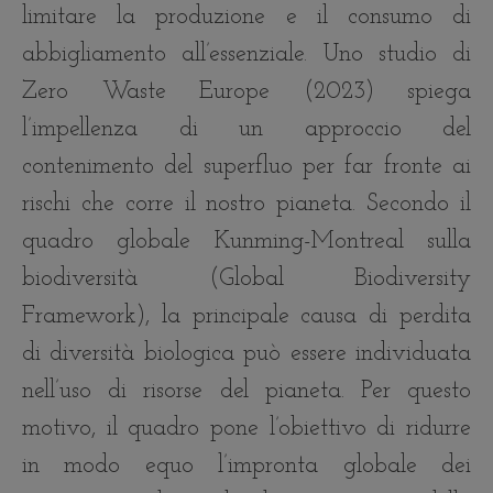
limitare la produzione e il consumo di
abbigliamento all’essenziale. Uno studio di
Zero Waste Europe (2023) spiega
l’impellenza di un approccio del
contenimento del superfluo per far fronte ai
rischi che corre il nostro pianeta. Secondo il
quadro globale Kunming-Montreal sulla
biodiversità (Global Biodiversity
Framework), la principale causa di perdita
di diversità biologica può essere individuata
nell’uso di risorse del pianeta. Per questo
motivo, il quadro pone l’obiettivo di ridurre
in modo equo l’impronta globale dei