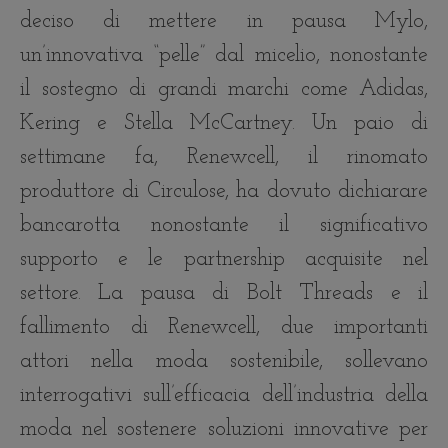
deciso di mettere in pausa Mylo,
un’innovativa “pelle” dal micelio, nonostante
il sostegno di grandi marchi come Adidas,
Kering e Stella McCartney. Un paio di
settimane fa, Renewcell, il rinomato
produttore di Circulose, ha dovuto dichiarare
bancarotta nonostante il significativo
supporto e le partnership acquisite nel
settore. La pausa di Bolt Threads e il
fallimento di Renewcell, due importanti
attori nella moda sostenibile, sollevano
interrogativi sull’efficacia dell’industria della
moda nel sostenere soluzioni innovative per