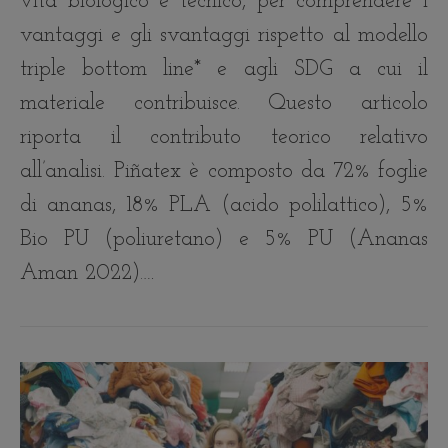
vita biologico e tecnico, per comprendere i
vantaggi e gli svantaggi rispetto al modello
triple bottom line* e agli SDG a cui il
materiale contribuisce. Questo articolo
riporta il contributo teorico relativo
all’analisi. Piñatex è composto da 72% foglie
di ananas, 18% PLA (acido polilattico), 5%
Bio PU (poliuretano) e 5% PU (Ananas
Aman 2022).…